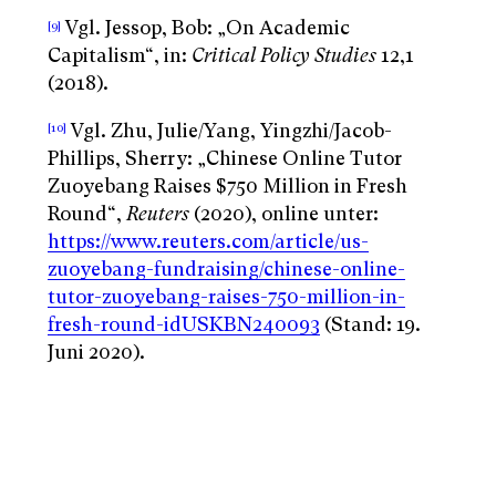
Vgl. Jessop, Bob: „On Academic
[9]
Capitalism“, in:
Critical Policy Studies
12,1
(2018).
Vgl. Zhu, Julie/Yang, Yingzhi/Jacob-
[10]
Phillips, Sherry: „Chinese Online Tutor
Zuoyebang Raises $750 Million in Fresh
Round“,
Reuters
(2020), online unter:
https://www.reuters.com/article/us-
zuoyebang-fundraising/chinese-online-
tutor-zuoyebang-raises-750-million-in-
fresh-round-idUSKBN240093
(Stand: 19.
Juni 2020).