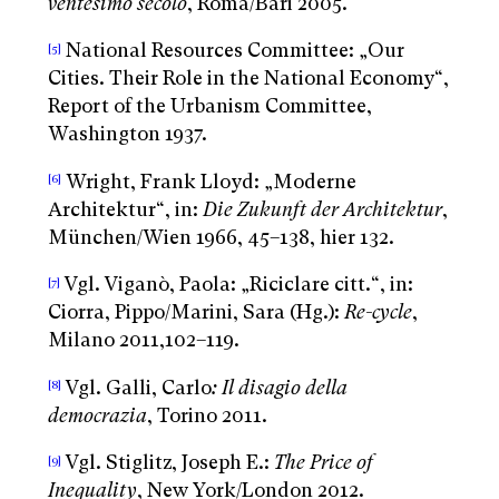
ventesimo secolo
, Roma/Bari 2005.
National Resources Committee: „Our
[5]
Cities. Their Role in the National Economy“,
Report of the Urbanism Committee,
Washington 1937.
Wright, Frank Lloyd: „Moderne
[6]
Architektur“, in:
Die Zukunft der Architektur
,
München/Wien 1966, 45–138, hier 132.
Vgl. Viganò, Paola: „Riciclare citt.“, in:
[7]
Ciorra, Pippo/Marini, Sara (Hg.):
Re-cycle
,
Milano 2011,102–119.
Vgl. Galli, Carlo
: Il disagio della
[8]
democrazia
, Torino 2011.
Vgl. Stiglitz, Joseph E.:
The Price of
[9]
Inequality
, New York/London 2012.