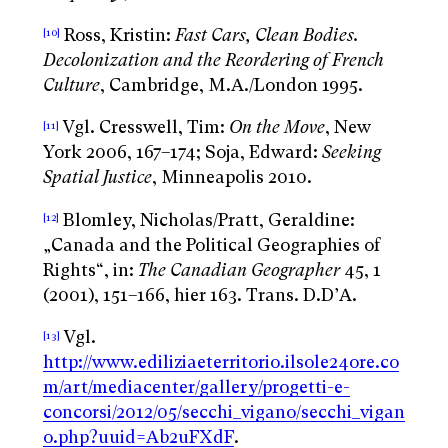
Ross, Kristin:
Fast Cars, Clean Bodies.
[10]
Decolonization and the Reordering of French
Culture
, Cambridge, M.A./London 1995.
Vgl. Cresswell, Tim:
On the Move
, New
[11]
York 2006, 167–174; Soja, Edward:
Seeking
Spatial Justice
, Minneapolis 2010.
Blomley, Nicholas/Pratt, Geraldine:
[12]
„Canada and the Political Geographies of
Rights“, in:
The Canadian Geographer
45, 1
(2001), 151–166, hier 163. Trans. D.D’A.
Vgl.
[13]
http://www.ediliziaeterritorio.ilsole24ore.co
m/art/mediacenter/gallery/progetti-e-
concorsi/2012/05/secchi_vigano/secchi_vigan
o.php?uuid=Ab2uFXdF
.